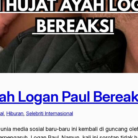
yah Logan Paul Bereak
al
, 
Hiburan
, 
Selebriti Internasional
unia media sosial baru-baru ini kembali di guncang ole
erpengaruh, Logan Paul. Namun, kali ini sorotan tidak 