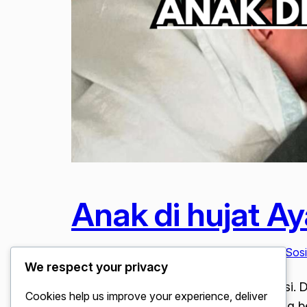
Anak di hujat A
Februari 6, 2026
Berita Viral
, 
Digital & Media Sosi
We respect your privacy
Anak di hujat Ayah Logan Paul Bereaksi. D
Cookies help us improve your experience, deliver
kepada salah satu kreator konten paling b