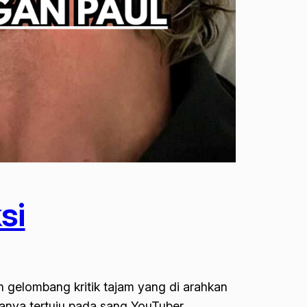
si
h gelombang kritik tajam yang di arahkan
hanya tertuju pada sang YouTuber,