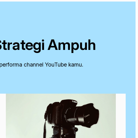
Strategi Ampuh
n performa channel YouTube kamu.