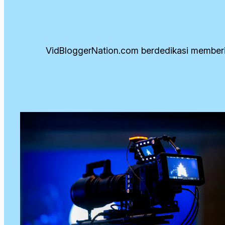
VidBloggerNation.com berdedikasi memberik