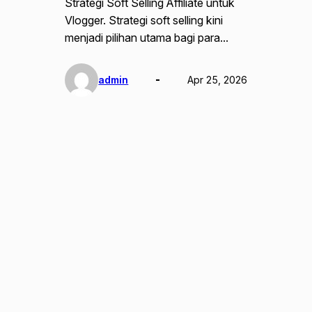
Strategi Soft Selling Affiliate untuk
Vlogger. Strategi soft selling kini
menjadi pilihan utama bagi para…
admin
Apr 25, 2026