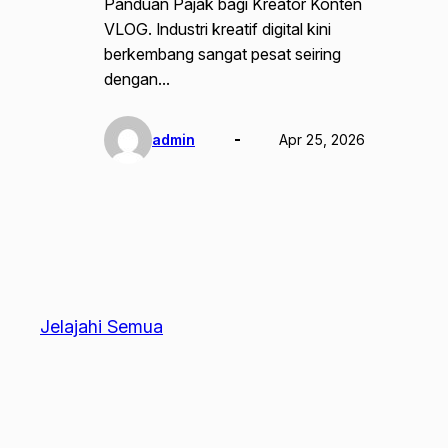
Panduan Pajak bagi Kreator Konten
VLOG. Industri kreatif digital kini
berkembang sangat pesat seiring
dengan…
admin
Apr 25, 2026
Jelajahi Semua