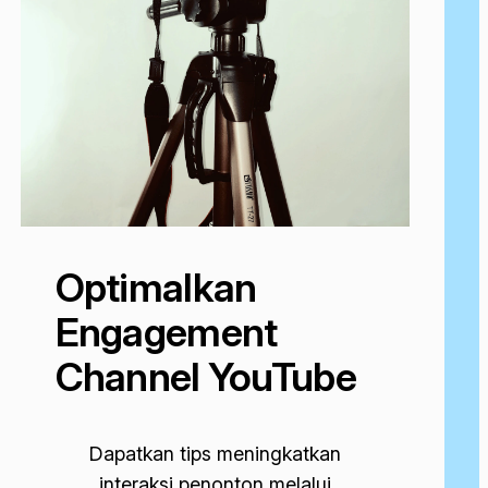
Optimalkan
Engagement
Channel YouTube
Dapatkan tips meningkatkan
interaksi penonton melalui