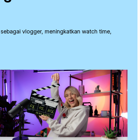
 sebagai vlogger, meningkatkan watch time,