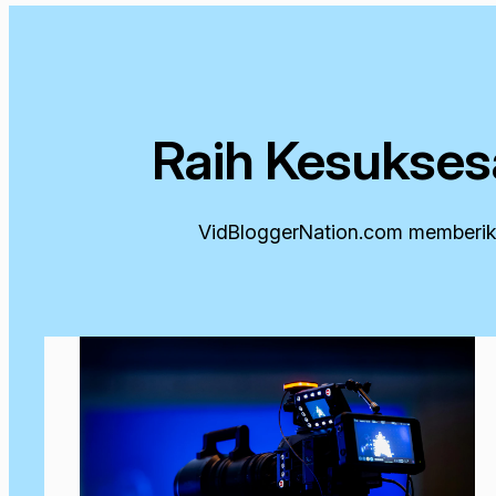
Raih Kesukses
VidBloggerNation.com memberikan