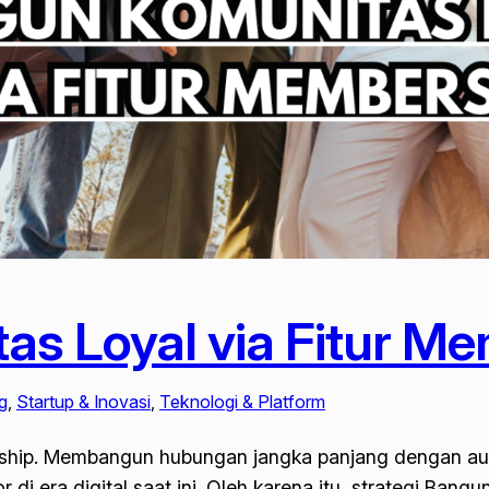
s Loyal via Fitur M
g
, 
Startup & Inovasi
, 
Teknologi & Platform
rship. Membangun hubungan jangka panjang dengan au
r di era digital saat ini. Oleh karena itu, strategi Ban