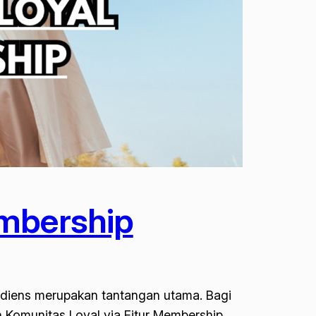
embership
diens merupakan tantangan utama. Bagi
gun Komunitas Loyal via Fitur Membership