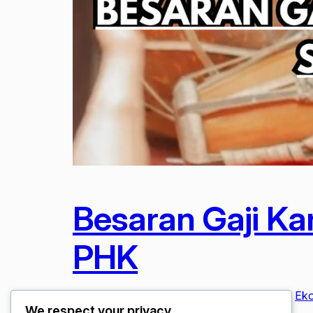
Besaran Gaji K
PHK
Januari 13, 2026
Berita Viral / Lifestyle Kerja
, 
Eko
We respect your privacy