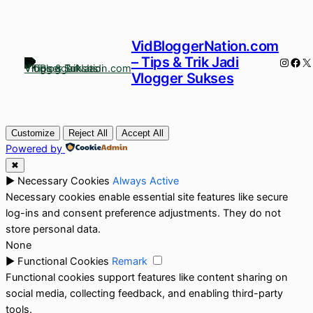
VidBloggerNation.com
– Tips & Trik Jadi
Instag
Fac
X
Vlogger Sukses
Customize
Reject All
Accept All
Powered by
✖
►
Necessary Cookies
Always Active
Necessary cookies enable essential site features like secure
log-ins and consent preference adjustments. They do not
store personal data.
None
►
Functional Cookies
Remark
Functional cookies support features like content sharing on
social media, collecting feedback, and enabling third-party
tools.