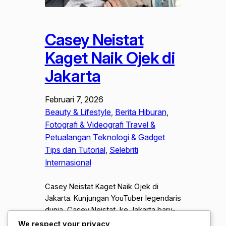
Casey Neistat
Kaget Naik Ojek di
Jakarta
Februari 7, 2026
Beauty & Lifestyle
, 
Berita Hiburan
, 
Fotografi & Videografi Travel &
Petualangan Teknologi & Gadget
Tips dan Tutorial
, 
Selebriti
Internasional
Casey Neistat Kaget Naik Ojek di
Jakarta. Kunjungan YouTuber legendaris
dunia, Casey Neistat, ke Jakarta baru-
baru ini sukses mencuri perhatian publik
We respect your privacy