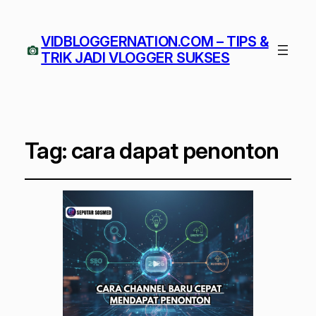
VIDBLOGGERNATION.COM – TIPS &
TRIK JADI VLOGGER SUKSES
Tag:
cara dapat penonton