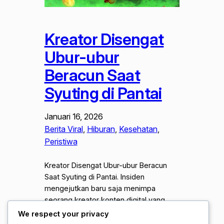
Kreator Disengat
Ubur-ubur
Beracun Saat
Syuting di Pantai
Januari 16, 2026
Berita Viral
, 
Hiburan
, 
Kesehatan
, 
Peristiwa
Kreator Disengat Ubur-ubur Beracun
Saat Syuting di Pantai. Insiden
mengejutkan baru saja menimpa
seorang kreator konten digital yang
sedang melakukan pengambilan
We respect your privacy
gambar di pesisir pantai selatan.