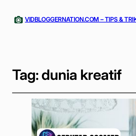
VIDBLOGGERNATION.COM – TIPS & TRI
Tag:
dunia kreatif