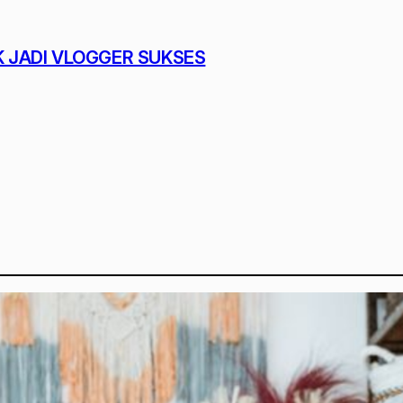
K JADI VLOGGER SUKSES