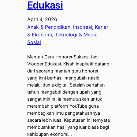
Edukasi
April 4, 2026
Anak & Pendidikan
, 
Inspirasi
, 
Karier
& Ekonomi
, 
Teknologi & Media
Sosial
Mantan Guru Honorer Sukses Jadi
Vlogger Edukasi. Kisah inspiratif datang
dari seorang mantan guru honorer
yang kini berhasil mengubah nasib
melalui dunia digital. Setelah bertahun-
tahun mengabdi dengan upah yang
sangat minim, ia memutuskan untuk
merambah platform YouTube guna
membagikan ilmu pengetahuannya
secara lebih luas. Keputusan ini ternyata
membuahkan hasil yang luar biasa bagi
kehidupan ekonomi…