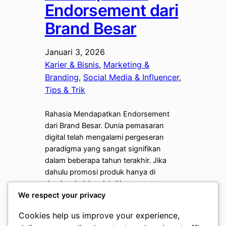
Endorsement dari
Brand Besar
Januari 3, 2026
Karier & Bisnis
, 
Marketing &
Branding
, 
Social Media & Influencer
, 
Tips & Trik
Rahasia Mendapatkan Endorsement
dari Brand Besar. Dunia pemasaran
digital telah mengalami pergeseran
paradigma yang sangat signifikan
dalam beberapa tahun terakhir. Jika
dahulu promosi produk hanya di
dominasi oleh selebriti papan atas
We respect your privacy
melalui iklan televisi, kini media sosial
telah membuka pintu bagi siapa saja
Cookies help us improve your experience,
untuk menjadi wajah dari sebuah