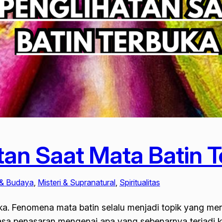
atan Saat Mata Batin 
& Budaya
, 
Misteri & Supranatural
, 
Spiritualitas
uka. Fenomena mata batin selalu menjadi topik yang men
asa penasaran mengenai apa yang sebenarnya terjadi 