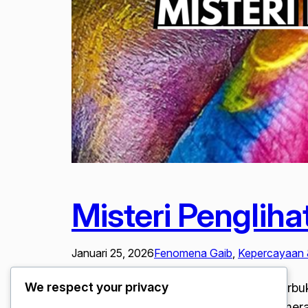
Misteri Penglih
Januari 25, 2026
Fenomena Gaib
, 
Kepercayaan 
We respect your privacy
Misteri Penglihatan Saat Mata Batin Terb
masyarakat Indonesia. Banyak orang mer