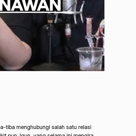
iba-tiba menghubungi salah satu relasi
it pun. Igun, yang selama ini mengira