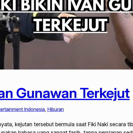
Ivan Gunawan Terkejut
ertainment Indonesia
, 
Hiburan
nyata, kejutan tersebut bermula saat Fiki Naki secara t
unakan bahasa yang sangat fasih, tanpa persiapan sedik