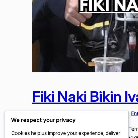
Fiki Naki Bikin 
Januari 28, 2026
Artis & Selebriti
, 
Berita Viral
, 
Ent
We respect your privacy
Fiki Naki Bikin Ivan Gunawan Terkejut. Ter
Cookies help us improve your experience, deliver
bisnis Ivan Gunawan di luar negeri mengg