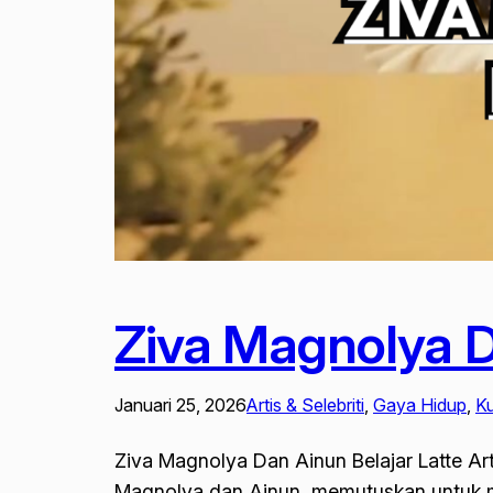
Ziva Magnolya D
Januari 25, 2026
Artis & Selebriti
, 
Gaya Hidup
, 
Ku
Ziva Magnolya Dan Ainun Belajar Latte A
Magnolya dan Ainun, memutuskan untuk me