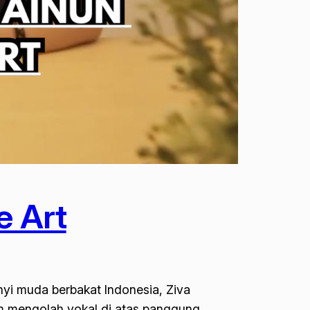
e Art
yi muda berbakat Indonesia, Ziva
m mengolah vokal di atas panggung,