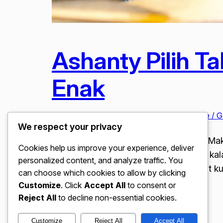
Ashanty Pilih T
Enak
Januari 13, 2026
Kuliner / Makanan
, 
Lifestyle / 
We respect your privacy
Ashanty Pilih Tak Unggah Konten Jika Mak
Cookies help us improve your experience, deliver
tidak dapat di pisahkan, terutama bagi kal
personalized content, and analyze traffic. You
Instagram, memiliki prinsip yang sangat k
can choose which cookies to allow by clicking
Customize
. Click
Accept All
to consent or
Reject All
to decline non-essential cookies.
Customize
Reject All
Accept All