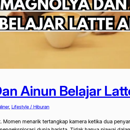
an Ainun Belajar Latt
liner
, 
Lifestyle / Hiburan
rt. Momen menarik tertangkap kamera ketika dua penyan
ngeksplorasi dunia barista. Tidak hanya piawai dala