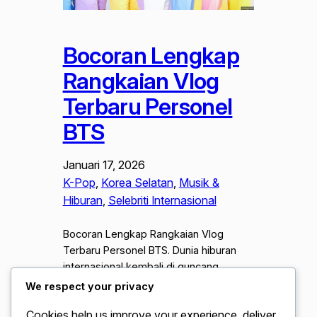
Bocoran Lengkap
Rangkaian Vlog
Terbaru Personel
BTS
Januari 17, 2026
K-Pop
, 
Korea Selatan
, 
Musik &
Hiburan
, 
Selebriti Internasional
Bocoran Lengkap Rangkaian Vlog
Terbaru Personel BTS. Dunia hiburan
internasional kembali di guncang
dengan kabar gembira bagi para ARMY
We respect your privacy
di seluruh dunia. Setelah menyelesaikan
Cookies help us improve your experience, deliver
berbagai agenda individu dan masa