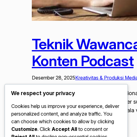
Teknik Wawancar
Konten Podcast
Desember 28, 2025
Kreativitas & Produksi Medi
Teknik Wawancara Ala Vlogger Profesional
We respect your privacy
antara video dan audio. Banyak vlogger 
Cookies help us improve your experience, deliver
visual. Mempelajari teknik wawancara ala
personalized content, and analyze traffic. You
pengalaman yang imersif…
can choose which cookies to allow by clicking
Customize
. Click
Accept All
to consent or
Reject All
to decline non-essential cookies.