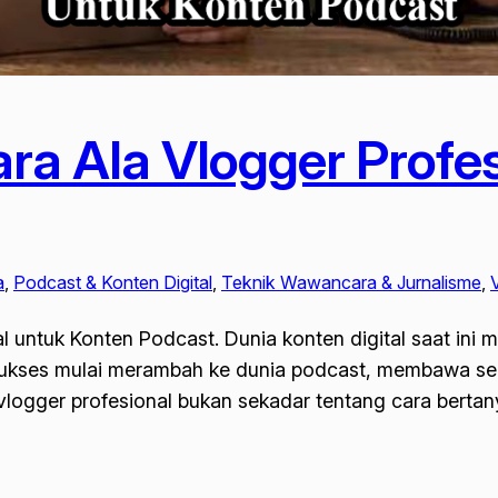
a Ala Vlogger Profes
a
, 
Podcast & Konten Digital
, 
Teknik Wawancara & Jurnalisme
, 
 untuk Konten Podcast. Dunia konten digital saat ini
sukses mulai merambah ke dunia podcast, membawa sert
 vlogger profesional bukan sekadar tentang cara bert