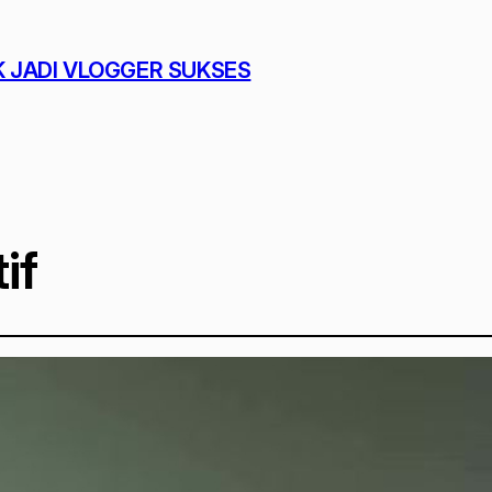
K JADI VLOGGER SUKSES
if