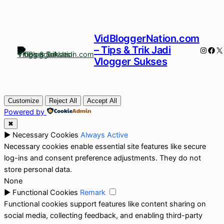
VidBloggerNation.com
– Tips & Trik Jadi
Instag
Fac
X
Vlogger Sukses
Customize
Reject All
Accept All
Powered by
✖
►
Necessary Cookies
Always Active
Necessary cookies enable essential site features like secure
log-ins and consent preference adjustments. They do not
store personal data.
None
►
Functional Cookies
Remark
Functional cookies support features like content sharing on
social media, collecting feedback, and enabling third-party