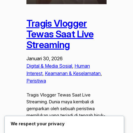
Tragis Vlogger
Tewas Saat Live
Streaming
Januari 30, 2026
Digital & Media Sosial
, 
Human
Interest
, 
Keamanan & Keselamatan
, 
Peristiwa
Tragis Vlogger Tewas Saat Live
Streaming. Dunia maya kembali di
gemparkan oleh sebuah peristiwa
memilukan yang terjadi di tengah hiruk-
pikuk konten digital. Seorang kreator
We respect your privacy
konten atau vlogger di kabarkan tewas