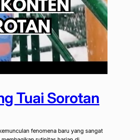
ng Tuai Sorotan
h kemunculan fenomena baru yang sangat
 membagikan rutinitas harian di