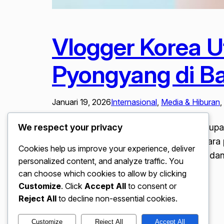
Vlogger Korea U
Pyongyang di Ba
Januari 19, 2026
Internasional
, 
Media & Hiburan
, 
We respect your privacy
Vlogger Korea Utara Viral Pamer Kehidupa
yang memperlihatkan sisi lain dari negara
Cookies help us improve your experience, deliver
video yang memamerkan kemewahan dan mo
personalized content, and analyze traffic. You
warganet…
can choose which cookies to allow by clicking
Customize
. Click
Accept All
to consent or
Reject All
to decline non-essential cookies.
Customize
Reject All
Accept All