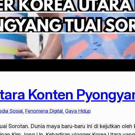
tara Konten Pyongya
edia Sosial
, 
Fenomena Digital
, 
Gaya Hidup
ai Sorotan. Dunia maya baru-baru ini di kejutkan ole
pinan Kim Jong Un. Kehadiran vlogger Korea Utara yang