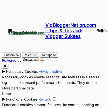
VidBloggerNation.com
– Tips & Trik Jadi
Instag
Fac
X
Vlogger Sukses
Customize
Reject All
Accept All
Powered by
✖
►
Necessary Cookies
Always Active
Necessary cookies enable essential site features like secure
log-ins and consent preference adjustments. They do not
store personal data.
None
►
Functional Cookies
Remark
Functional cookies support features like content sharing on