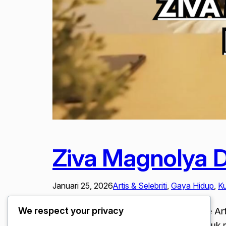
Ziva Magnolya D
Januari 25, 2026
Artis & Selebriti
, 
Gaya Hidup
, 
Ku
We respect your privacy
Ziva Magnolya Dan Ainun Belajar Latte A
Magnolya dan Ainun, memutuskan untuk me