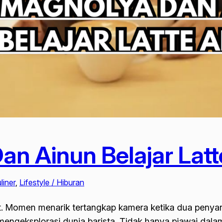
an Ainun Belajar Latt
liner
, 
Lifestyle / Hiburan
rt. Momen menarik tertangkap kamera ketika dua penyan
ngeksplorasi dunia barista. Tidak hanya piawai dala