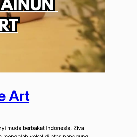
e Art
yi muda berbakat Indonesia, Ziva
m mengolah vokal di atas panggung,