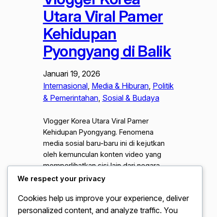
Utara Viral Pamer
Kehidupan
Pyongyang di Balik
Januari 19, 2026
Internasional
, 
Media & Hiburan
, 
Politik
& Pemerintahan
, 
Sosial & Budaya
Vlogger Korea Utara Viral Pamer
Kehidupan Pyongyang. Fenomena
media sosial baru-baru ini di kejutkan
oleh kemunculan konten video yang
memperlihatkan sisi lain dari negara
paling tertutup di dunia. Seorang
We respect your privacy
vlogger Korea Utara viral setelah
Cookies help us improve your experience, deliver
mengunggah serangkaian video yang
personalized content, and analyze traffic. You
memamerkan kemewahan dan