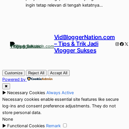
ingin tetap relevan di tengah ketatnya…
VidBloggerNation.com
– Tips & Trik Jadi
Instag
Fac
X
Vlogger Sukses
Customize
Reject All
Accept All
Powered by
✖
►
Necessary Cookies
Always Active
Necessary cookies enable essential site features like secure
log-ins and consent preference adjustments. They do not
store personal data.
None
►
Functional Cookies
Remark