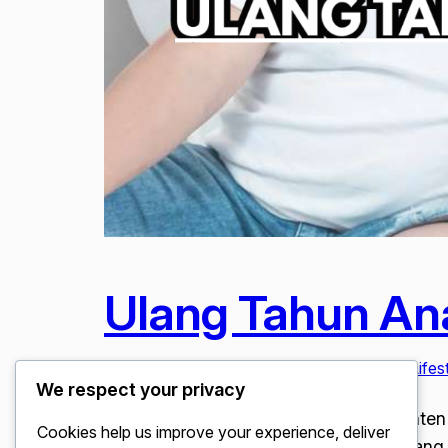
Ulang Tahun Ana
Januari 23, 2026
Artis & Selebriti
, 
Beauty & Lifes
We respect your privacy
Ulang Tahun Anak Mama Lita Buat Konten S
Cookies help us improve your experience, deliver
tua, tidak terkecuali bagi figur publik ya