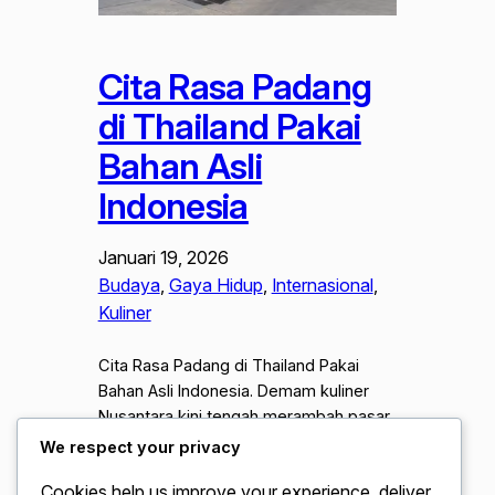
Cita Rasa Padang
di Thailand Pakai
Bahan Asli
Indonesia
Januari 19, 2026
Budaya
, 
Gaya Hidup
, 
Internasional
, 
Kuliner
Cita Rasa Padang di Thailand Pakai
Bahan Asli Indonesia. Demam kuliner
Nusantara kini tengah merambah pasar
internasional dengan cara yang sangat
We respect your privacy
autentik. Di tengah hiruk pikuk kota
Cookies help us improve your experience, deliver
Bangkok, sebuah fenomena menarik