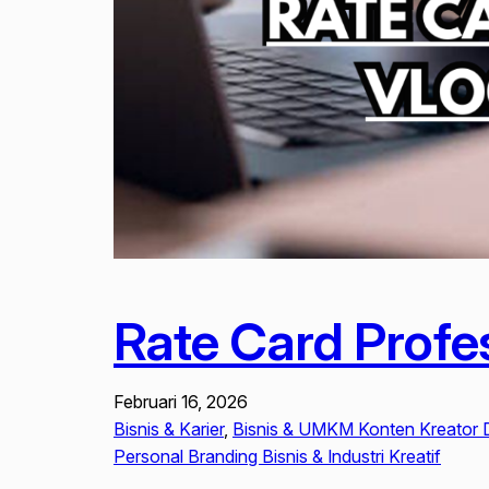
Rate Card Profe
Februari 16, 2026
Bisnis & Karier
, 
Bisnis & UMKM Konten Kreator D
Personal Branding Bisnis & Industri Kreatif