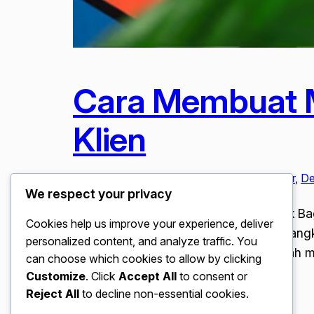
Cara Membuat M
Klien
Januari 4, 2026
Content Creator & Influencer
, 
De
We respect your privacy
Cara Membuat Media Kit yang Menarik Bagi
Cookies help us improve your experience, deliver
merupakan kunci utama untuk memenangkan h
personalized content, and analyze traffic. You
influencer, maupun pemilik bisnis adalah 
can choose which cookies to allow by clicking
Customize
. Click
Accept All
to consent or
Reject All
to decline non-essential cookies.