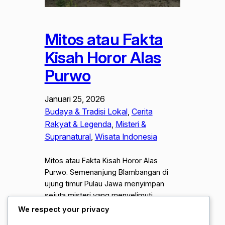
Mitos atau Fakta
Kisah Horor Alas
Purwo
Januari 25, 2026
Budaya & Tradisi Lokal
, 
Cerita
Rakyat & Legenda
, 
Misteri &
Supranatural
, 
Wisata Indonesia
Mitos atau Fakta Kisah Horor Alas
Purwo. Semenanjung Blambangan di
ujung timur Pulau Jawa menyimpan
sejuta misteri yang menyelimuti
rimbunnya hutan tertua di tanah Jawa.
We respect your privacy
Taman Nasional Alas Purwo bukan