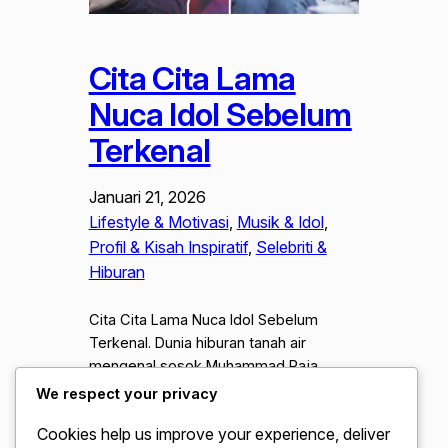
Cita Cita Lama
Nuca Idol Sebelum
Terkenal
Januari 21, 2026
Lifestyle & Motivasi
, 
Musik & Idol
, 
Profil & Kisah Inspiratif
, 
Selebriti &
Hiburan
Cita Cita Lama Nuca Idol Sebelum
Terkenal. Dunia hiburan tanah air
mengenal sosok Muhammad Raja
Giannuca Putra, atau yang lebih akrab di
We respect your privacy
sapa Nuca, sebagai salah satu penyanyi
Cookies help us improve your experience, deliver
muda berbakat jebolan Indonesian Idol.