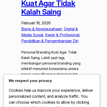
Kuat Agar Tidak
Kalah Saing
Februari 16, 2026
Bisnis & Kewirausahaan
, 
Digital &
Media Sosial
, 
Karier & Profesional
, 
Pendidikan & Pengembangan Diri
Personal Branding Kuat Agar Tidak
Kalah Saing. Lebih jauh lagi,
membangun personal branding yang
efektif menuntut konsistensi antara
narasi yang dibangun dengan bukti
nyata di lapangan. Proses ini dimulai
We respect your privacy
dengan identifikasi “unique selling
Cookies help us improve your experience, deliver
proposition” (USP)—sebuah kombinasi
personalized content, and analyze traffic. You
spesifik antara pengalaman,
kepribadian, dan solusi yang hanya bisa
can choose which cookies to allow by clicking