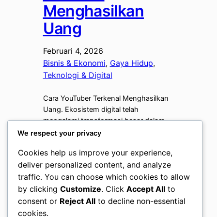
Menghasilkan
Uang
Februari 4, 2026
Bisnis & Ekonomi
, 
Gaya Hidup
, 
Teknologi & Digital
Cara YouTuber Terkenal Menghasilkan
Uang. Ekosistem digital telah
mengalami transformasi besar dalam
satu dekade terakhir, mengubah
We respect your privacy
platform berbagi video menjadi industri
Cookies help us improve your experience,
bernilai miliaran dolar. Menjadi YouTuber
deliver personalized content, and analyze
bukan lagi sekadar hobi di waktu luang,
traffic. You can choose which cookies to allow
melainkan sebuah profesi menjanjikan
yang di kejar oleh jutaan orang di
by clicking
Customize
. Click
Accept All
to
seluruh dunia. Namun, pertanyaan yang
consent or
Reject All
to decline non-essential
sering muncul di benak masyarakat
cookies.