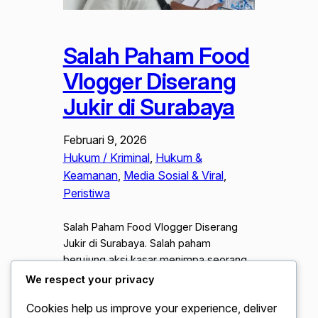
Salah Paham Food
Vlogger Diserang
Jukir di Surabaya
Februari 9, 2026
Hukum / Kriminal
, 
Hukum &
Keamanan
, 
Media Sosial & Viral
, 
Peristiwa
Salah Paham Food Vlogger Diserang
Jukir di Surabaya. Salah paham
berujung aksi kasar menimpa seorang
konten kreator kuliner di pusat Kota
We respect your privacy
Pahlawan baru-baru ini. Peristiwa yang
Cookies help us improve your experience, deliver
melibatkan adu mulut hingga tindakan