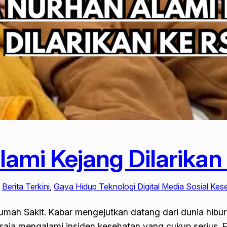
lami Kejang Dilarikan
 
Berita Terkini
, 
Gaya Hidup Teknologi Digital Media Sosial Kes
umah Sakit. Kabar mengejutkan datang dari dunia hibur
saja mengalami insiden kesehatan yang cukup serius. F