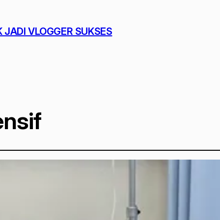
K JADI VLOGGER SUKSES
nsif