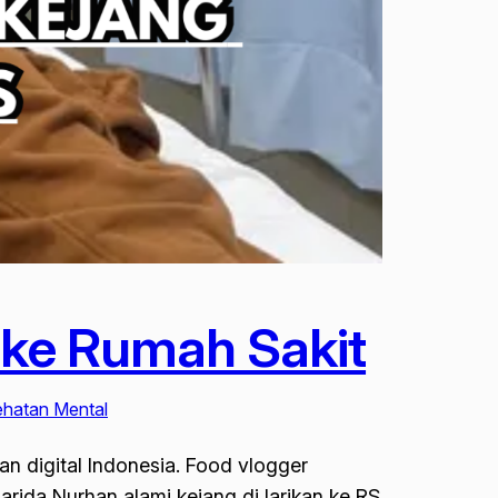
 ke Rumah Sakit
ehatan Mental
an digital Indonesia. Food vlogger
arida Nurhan alami kejang di larikan ke RS