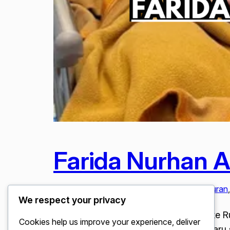
Farida Nurhan A
Februari 12, 2026
Artis & Selebriti
, 
Berita Hiburan
,
We respect your privacy
Farida Nurhan Alami Kejang Dilarikan ke R
Cookies help us improve your experience, deliver
ternama, Farida Nurhan, di kabarkan baru 