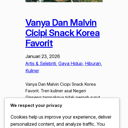
Vanya Dan Malvin
Cicipi Snack Korea
Favorit
Januari 23, 2026
Artis & Selebriti
, 
Gaya Hidup
, 
Hiburan
, 
Kuliner
Vanya Dan Malvin Cicipi Snack Korea
Favorit. Tren kuliner asal Negeri
Ginseng tampaknya tidak pernah surut
dari perhatian masyarakat Indonesia.
We respect your privacy
Gelombang budaya populer Korea atau
Cookies help us improve your experience, deliver
yang sering di sebut sebagai Hallyu
personalized content, and analyze traffic. You
telah membawa dampak signifikan