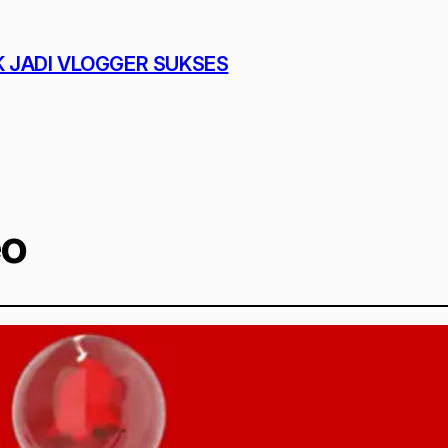
K JADI VLOGGER SUKSES
eo