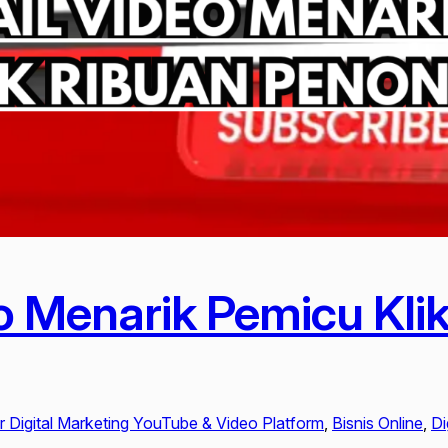
 Menarik Pemicu Kli
 Digital Marketing YouTube & Video Platform
, 
Bisnis Online
, 
Di