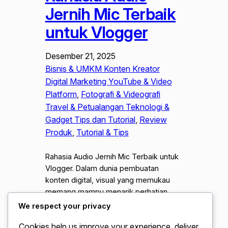
Jernih Mic Terbaik
untuk Vlogger
Desember 21, 2025
Bisnis & UMKM Konten Kreator
Digital Marketing YouTube & Video
Platform
, 
Fotografi & Videografi
Travel & Petualangan Teknologi &
Gadget Tips dan Tutorial
, 
Review
Produk
, 
Tutorial & Tips
Rahasia Audio Jernih Mic Terbaik untuk
Vlogger. Dalam dunia pembuatan
konten digital, visual yang memukau
memang mampu menarik perhatian
mata, namun kualitas suara adalah
We respect your privacy
faktor utama yang menjaga penonton
Cookies help us improve your experience, deliver
tetap bertahan. Banyak kreator pemula