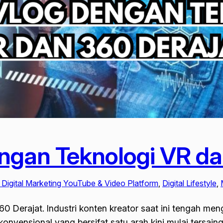
ngan Teknologi VR da
Digital Marketing YouTube & Video Platform
, 
Digital Lifestyle
, 
 Derajat. Industri konten kreator saat ini tengah men
onvensional yang bersifat satu arah kini mulai tersaingi