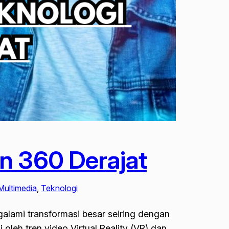
n 360 Derajat
Multimedia
, 
Teknologi
galami transformasi besar seiring dengan
 oleh tren video Virtual Reality (VR) dan