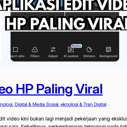
eo HP Paling Viral
knologi
, 
Digital & Media Sosial
, 
eknologi & Tren Digital
edit video kini bukan lagi menjadi pekerjaan yang eksk
tinggi saja. Sebaliknya, perkembangan teknologi pad