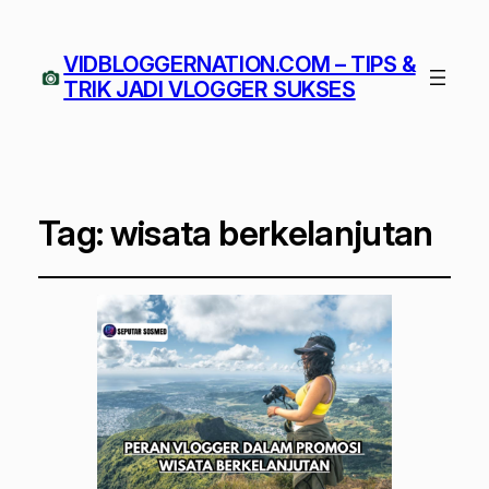
VIDBLOGGERNATION.COM – TIPS &
TRIK JADI VLOGGER SUKSES
Tag:
wisata berkelanjutan