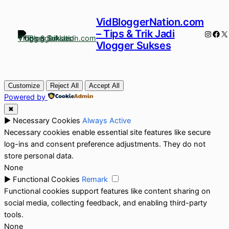
VidBloggerNation.com
– Tips & Trik Jadi
Instag
Fac
X
Vlogger Sukses
Customize
Reject All
Accept All
Powered by
✖
►
Necessary Cookies
Always Active
Necessary cookies enable essential site features like secure
log-ins and consent preference adjustments. They do not
store personal data.
None
►
Functional Cookies
Remark
Functional cookies support features like content sharing on
social media, collecting feedback, and enabling third-party
tools.
None