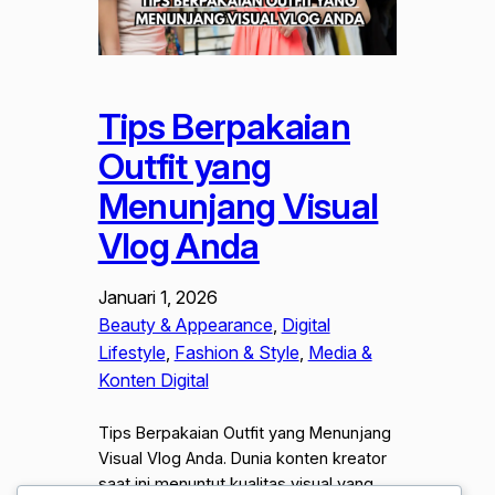
Tips Berpakaian
Outfit yang
Menunjang Visual
Vlog Anda
Januari 1, 2026
Beauty & Appearance
, 
Digital
Lifestyle
, 
Fashion & Style
, 
Media &
Konten Digital
Tips Berpakaian Outfit yang Menunjang
Visual Vlog Anda. Dunia konten kreator
saat ini menuntut kualitas visual yang