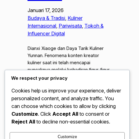
Januari 17, 2026
Budaya & Tradisi
, 
Kuliner
Internasional
, 
Pariwisata
, 
Tokoh &
Influencer Digital
Dianxi Xiaoge dan Daya Tarik Kuliner
Yunnan. Fenomena konten kreator
kuliner saat ini telah mencapai
puncaknya melalui kehadiran figur-figur
autentik yang membawa penonton
We respect your privacy
kembali ke alam. Salah satu sosok yang
Cookies help us improve your experience, deliver
paling menonjol adalah Dong Meihua,
personalized content, and analyze traffic. You
atau yang lebih di kenal secara
internasional sebagai Di ianxi Xiaoge.
can choose which cookies to allow by clicking
Melalui lensa kameranya, ia berhasil
Customize
. Click
Accept All
to consent or
memperkenalkan eksotisme kuliner
Reject All
to decline non-essential cookies.
Yunnan…
Customize