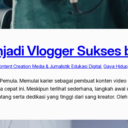
jadi Vlogger Sukses 
ontent Creation Media & Jurnalistik Edukasi Digital
, 
Gaya Hidup
emula. Memulai karier sebagai pembuat konten video a
rba cepat ini. Meskipun terlihat sederhana, langkah aw
g serta dedikasi yang tinggi dari sang kreator. Oleh