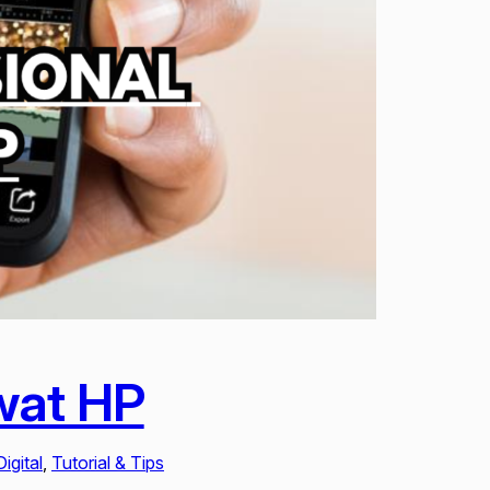
wat HP
igital
, 
Tutorial & Tips