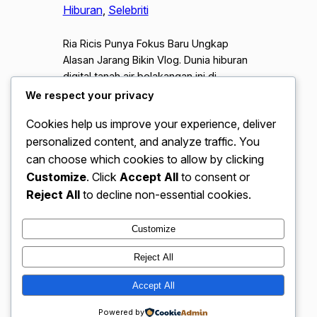
Hiburan
, 
Selebriti
Ria Ricis Punya Fokus Baru Ungkap
Alasan Jarang Bikin Vlog. Dunia hiburan
digital tanah air belakangan ini di
ramaikan oleh pertanyaan para
We respect your privacy
penggemar mengenai intensitas konten
Cookies help us improve your experience, deliver
YouTube Ria Ricis yang tampak
personalized content, and analyze traffic. You
menurun. Sebagai salah satu pionir
konten kreator dengan jumlah pengikut
can choose which cookies to allow by clicking
jutaan, perubahan pola unggahan Ricis
Customize
. Click
Accept All
to consent or
tentu menjadi sorotan tajam. Ternyata,
Reject All
to decline non-essential cookies.
adik dari Oki Setiana…
Customize
Reject All
VidBloggerNation.com – Tips &
Accept All
Instagram
Faceboo
X
Trik Jadi Vlogger Sukses
Powered by