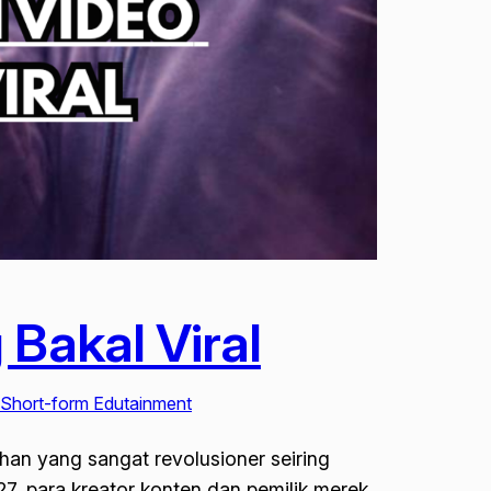
 Bakal Viral
Short-form Edutainment
han yang sangat revolusioner seiring
, para kreator konten dan pemilik merek