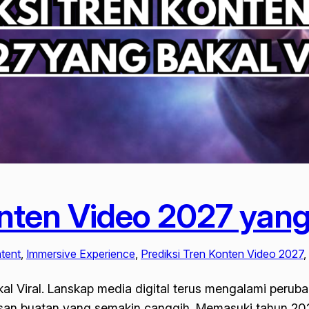
nten Video 2027 yang
tent
, 
Immersive Experience
, 
Prediksi Tren Konten Video 2027
, 
al Viral. Lanskap media digital terus mengalami peruba
n buatan yang semakin canggih. Memasuki tahun 2027