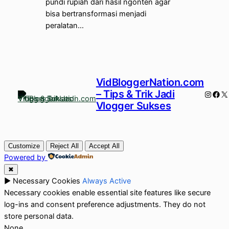
pundi rupiah dari hasil ngonten agar
bisa bertransformasi menjadi
peralatan…
VidBloggerNation.com
– Tips & Trik Jadi
Instag
Fac
X
Vlogger Sukses
Customize
Reject All
Accept All
Powered by
✖
►
Necessary Cookies
Always Active
Necessary cookies enable essential site features like secure
log-ins and consent preference adjustments. They do not
store personal data.
None