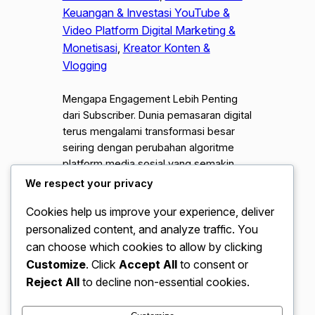
Keuangan & Investasi YouTube &
Video Platform Digital Marketing &
Monetisasi
, 
Kreator Konten &
Vlogging
Mengapa Engagement Lebih Penting
dari Subscriber. Dunia pemasaran digital
terus mengalami transformasi besar
seiring dengan perubahan algoritme
platform media sosial yang semakin
dinamis dan kompleks. Dahulu, banyak
We respect your privacy
orang menganggap bahwa jumlah
Cookies help us improve your experience, deliver
pengikut atau subscriber adalah
personalized content, and analyze traffic. You
indikator utama kesuksesan sebuah
akun, padahal realitasnya tidak selalu
can choose which cookies to allow by clicking
demikian. Saat ini, para pakar
Customize
. Click
Accept All
to consent or
pemasaran mulai menyadari bahwa
Reject All
to decline non-essential cookies.
angka besar…