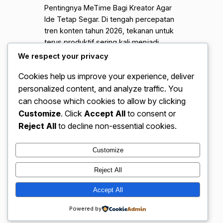
Pentingnya MeTime Bagi Kreator Agar
Ide Tetap Segar. Di tengah percepatan
tren konten tahun 2026, tekanan untuk
terus produktif sering kali menjadi
bumerang bagi para kreator konten.
We respect your privacy
Algoritma yang menuntut konsistensi
Cookies help us improve your experience, deliver
tinggi kerap membuat vlogger,
personalized content, and analyze traffic. You
desainer, maupun penulis terjebak
dalam siklus kerja tanpa henti.
can choose which cookies to allow by clicking
Akibatnya, fenomena creative burnout
Customize
. Click
Accept All
to consent or
atau kelelahan kreatif menjadi ancaman
Reject All
to decline non-essential cookies.
nyata yang…
Customize
Reject All
VidBloggerNation.com – Tips &
Accept All
Instagram
Faceboo
X
Trik Jadi Vlogger Sukses
Powered by