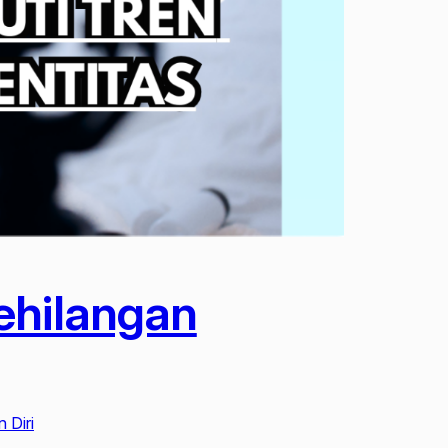
ehilangan
 Diri