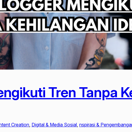
ngikuti Tren Tanpa K
ntent Creation
, 
Digital & Media Sosial
, 
nspirasi & Pengembangan