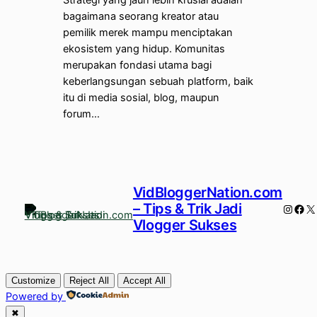
Strategi yang jauh lebih krusial adalah
bagaimana seorang kreator atau
pemilik merek mampu menciptakan
ekosistem yang hidup. Komunitas
merupakan fondasi utama bagi
keberlangsungan sebuah platform, baik
itu di media sosial, blog, maupun
forum…
VidBloggerNation.com
– Tips & Trik Jadi
Instag
Fac
X
Vlogger Sukses
Customize
Reject All
Accept All
Powered by
✖