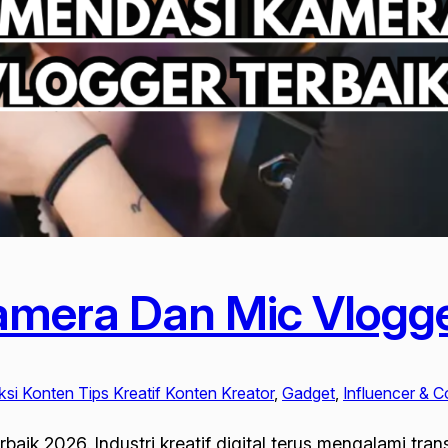
mera Dan Mic Vlogge
ksi Konten Tips Kreatif Konten Kreator
, 
Gadget
, 
Influencer & C
ik 2026. Industri kreatif digital terus mengalami tr